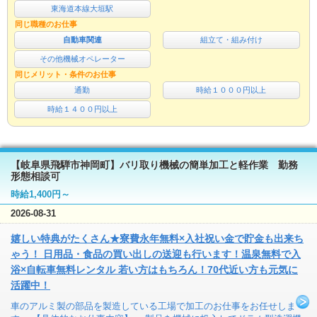
東海道本線大垣駅
同じ職種のお仕事
自動車関連
組立て・組み付け
その他機械オペレーター
同じメリット・条件のお仕事
通勤
時給１０００円以上
時給１４００円以上
【岐阜県飛騨市神岡町】バリ取り機械の簡単加工と軽作業 勤務
形態相談可
時給1,400円～
2026-08-31
嬉しい特典がたくさん★寮費永年無料×入社祝い金で貯金も出来ち
ゃう！ 日用品・食品の買い出しの送迎も行います！温泉無料で入
浴×自転車無料レンタル 若い方はもちろん！70代近い方も元気に
活躍中！
車のアルミ製の部品を製造している工場で加工のお仕事をお任せしま