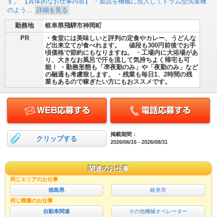
す。 【具体的なお仕事内容】 ・製品を機械に投入してドラム型洗濯機
のよう…
詳細を見る
勤務地
岐阜県飛騨市神岡町
PR
・食堂には美味しいと評判の定食やカレー、うどんな
ど出来立てが食べれます。 値段も300円前後でお手
頃価格で節約にもなりますね。 ・工場内に大浴場があ
り、大きなお風呂で汗を流して気持ちよく帰宅も可
能！ ・勤務形態も「凖夜勤のみ」や「夜勤のみ」など
の融通も考慮致します。 ・残業も毎日1、2時間の残
業もあるので稼ぎたい方にもおススメです。
掲載期間：
クリップする
2026/06/16 - 2026/08/31
関連のお仕事
同じエリアのお仕事
徳島県
岐阜市
同じ職種のお仕事
自動車関連
その他機械オペレーター