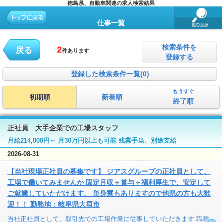
徳島県、自動車関連の求人検索結果
仕事一覧
検索条件を
2
戻る
件あります
登録する
登録した検索条件一覧(0)
もうすぐ
初期順
新着順
終了順
正社員 大手企業での工場スタッフ
月給214,000円～ 月30万円以上も可能 残業手当、別途支給
2026-08-31
【当社現場正社員の募集です】 ジアスグループの正社員として、
工場で働いてみませんか 固定月収＋賞与＋福利厚生で、安定して
ご就業していただけます。 単身寮もありますので他県の方も大歓
迎！！ 勤務地：岐阜県大垣市
当社正社員として、取引先での工場作業に従事していただきます 職種