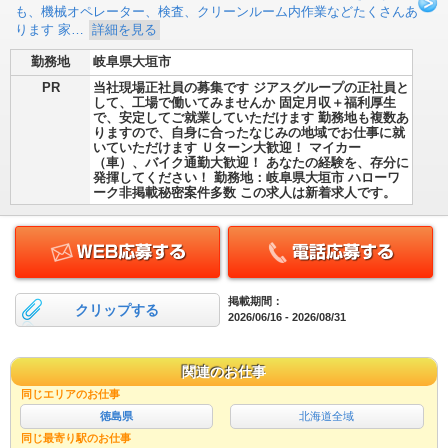
も、機械オペレーター、検査、クリーンルーム内作業などたくさんあ
ります 家…
詳細を見る
勤務地
岐阜県大垣市
PR
当社現場正社員の募集です ジアスグループの正社員と
して、工場で働いてみませんか 固定月収＋福利厚生
で、安定してご就業していただけます 勤務地も複数あ
りますので、自身に合ったなじみの地域でお仕事に就
いていただけます Ｕターン大歓迎！ マイカー
（車）、バイク通勤大歓迎！ あなたの経験を、存分に
発揮してください！ 勤務地：岐阜県大垣市 ハローワ
ーク非掲載秘密案件多数 この求人は新着求人です。
掲載期間：
クリップする
2026/06/16 - 2026/08/31
関連のお仕事
同じエリアのお仕事
徳島県
北海道全域
同じ最寄り駅のお仕事