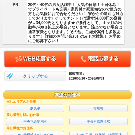
PR
20代～40代の男女活躍中！ 人気の日勤！土日休み！
でプライベートも充実♪ 家具付き寮完備なので遠方の
方もお気軽にお問合せください！ 寮からの送迎も対応
しております♪ そしてナント！(*)通常54,000円の寮費
が→34,000円となります★ (*条件として、１ヶ月の出
勤率が90％以上の場合となります。該当でない場合は
通常寮費となります。) その他、ご紹介案件も多数あ
ります！ 詳細のお問い合わせのみも大歓迎！ お早め
にご応募下さい！
掲載期間：
クリップする
2026/06/16 - 2026/08/31
関連のお仕事
同じエリアのお仕事
奈良県
寄居町
同じ最寄り駅のお仕事
中央本線釜戸駅
中央本線恵那駅
同じ職種のお仕事
その他機械オペレーター
その他工場、軽作業、物流関連