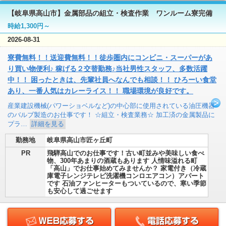
【岐阜県高山市】金属部品の組立・検査作業 ワンルーム寮完備
時給1,300円～
2026-08-31
寮費無料！！送迎費無料！！徒歩圏内にコンビニ・スーパーがあ
り買い物便利♪ 稼げる２交替勤務♪当社男性スタッフ、多数活躍
中！！ 困ったときは、先輩社員へなんでも相談！！ ひろーい食堂
あり、一番人気はカレーライス！！ 職場環境が良好です。
産業建設機械(パワーショベルなど)の中心部に使用されている油圧機器
のバルブ製造のお仕事です！ ☆組立・検査業務☆ 加工済の金属製品に
プラ…
詳細を見る
勤務地
岐阜県高山市匠ヶ丘町
PR
飛騨高山でのお仕事です！古い町並みや美味しい食べ
物、300年あまりの酒蔵もあります 人情味溢れる町
「高山」でお仕事始めてみませんか？ 家電付き（冷蔵
庫電子レンジテレビ洗濯機コンロエアコン）アパート
です 石油ファンヒーターもついているので、寒い季節
も安心して過ごせます