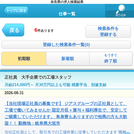
奈良県の求人検索結果
仕事一覧
検索条件を
6
戻る
件あります
登録する
登録した検索条件一覧(0)
もうすぐ
初期順
新着順
終了順
正社員 大手企業での工場スタッフ
月給214,000円～ 月30万円以上も可能 残業手当、別途支給
2026-08-31
【当社現場正社員の募集です】 ジアスグループの正社員として、
工場で働いてみませんか 固定月収＋賞与＋福利厚生で、安定して
ご就業していただけます。 単身寮もありますので他県の方も大歓
迎！！ 勤務地：岐阜県大垣市
当社正社員として、取引先での工場作業に従事していただきます 職種