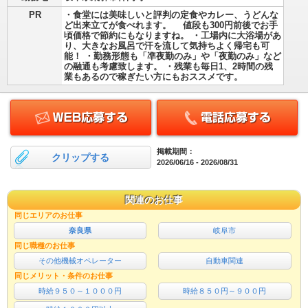
PR
・食堂には美味しいと評判の定食やカレー、うどんな
ど出来立てが食べれます。 値段も300円前後でお手
頃価格で節約にもなりますね。 ・工場内に大浴場があ
り、大きなお風呂で汗を流して気持ちよく帰宅も可
能！ ・勤務形態も「凖夜勤のみ」や「夜勤のみ」など
の融通も考慮致します。 ・残業も毎日1、2時間の残
業もあるので稼ぎたい方にもおススメです。
掲載期間：
クリップする
2026/06/16 - 2026/08/31
関連のお仕事
同じエリアのお仕事
奈良県
岐阜市
同じ職種のお仕事
その他機械オペレーター
自動車関連
同じメリット・条件のお仕事
時給９５０～１０００円
時給８５０円～９００円