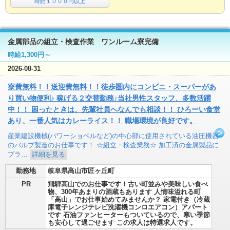
時給１０００円以上
金属部品の組立・検査作業 ワンルーム寮完備
時給1,300円～
2026-08-31
寮費無料！！送迎費無料！！徒歩圏内にコンビニ・スーパーがあ
り買い物便利♪ 稼げる２交替勤務♪当社男性スタッフ、多数活躍
中！！ 困ったときは、先輩社員へなんでも相談！！ ひろーい食堂
あり、一番人気はカレーライス！！ 職場環境が良好です。
産業建設機械(パワーショベルなど)の中心部に使用されている油圧機器
のバルブ製造のお仕事です！ ☆組立・検査業務☆ 加工済の金属製品に
プラ…
詳細を見る
勤務地
岐阜県高山市匠ヶ丘町
PR
飛騨高山でのお仕事です！古い町並みや美味しい食べ
物、300年あまりの酒蔵もあります 人情味溢れる町
「高山」でお仕事始めてみませんか？ 家電付き（冷蔵
庫電子レンジテレビ洗濯機コンロエアコン）アパート
です 石油ファンヒーターもついているので、寒い季節
も安心して過ごせます この求人は特選求人です。