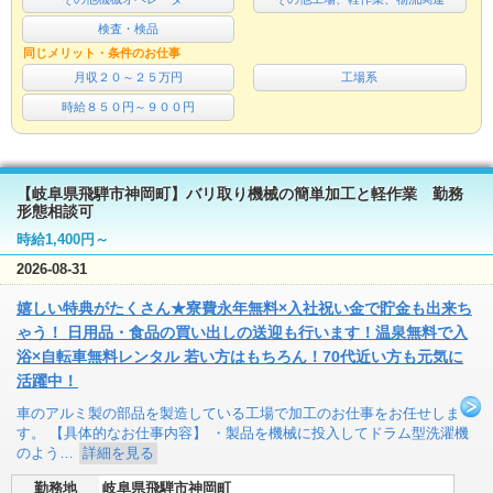
検査・検品
同じメリット・条件のお仕事
月収２０～２５万円
工場系
時給８５０円～９００円
【岐阜県飛騨市神岡町】バリ取り機械の簡単加工と軽作業 勤務
形態相談可
時給1,400円～
2026-08-31
嬉しい特典がたくさん★寮費永年無料×入社祝い金で貯金も出来ち
ゃう！ 日用品・食品の買い出しの送迎も行います！温泉無料で入
浴×自転車無料レンタル 若い方はもちろん！70代近い方も元気に
活躍中！
車のアルミ製の部品を製造している工場で加工のお仕事をお任せしま
す。 【具体的なお仕事内容】 ・製品を機械に投入してドラム型洗濯機
のよう…
詳細を見る
勤務地
岐阜県飛騨市神岡町