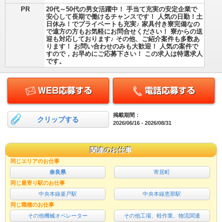
PR
20代～50代の男女活躍中！ 手当て充実の安定企業で
安心して長期で働けるチャンスです！ 人気の日勤！土
日休み！でプライベートも充実♪ 家具付き寮完備なの
で遠方の方もお気軽にお問合せください！ 寮からの送
迎も対応しております♪ その他、ご紹介案件も多数あ
ります！ お問い合わせのみも大歓迎！ 人気の案件で
すので，お早めにご応募下さい！ この求人は特選求人
です。
掲載期間：
クリップする
2026/06/16 - 2026/08/31
関連のお仕事
同じエリアのお仕事
奈良県
寄居町
同じ最寄り駅のお仕事
中央本線釜戸駅
中央本線恵那駅
同じ職種のお仕事
その他機械オペレーター
その他工場、軽作業、物流関連