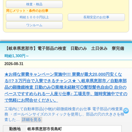
検査・検品
同じメリット・条件のお仕事
時給１０００円以上
長期安定のお仕事
ワンルーム
【岐阜県恵那市】電子部品の検査 日勤のみ 土日休み 寮完備
時給1,300円～
2026-08-31
★お得な寮費キャンペーン実施中!!! 寮費が最大20,000円安くな
る!!?３万円台で入寮できるチャンス★ ＼岐阜県恵那市／自動車部
品の顕微鏡検査 日勤のみ◎業種未経験可◎髪型髪色自由◎ 自分の
ペースですすめられる一人座り仕事♪ 工場見学、随時実施中ですの
で気軽にお問合せください。
工場内にて自動車部品(小物)の顕微鏡検査のお仕事 電子部品の検査業
務 ・ボールペンサイズのスティックを使用し、部品の穴の大きさを検
査した…
詳細を見る
勤務地
岐阜県恵那市長島町