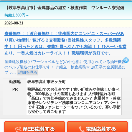
【岐阜県高山市】金属部品の組立・検査作業 ワンルーム寮完備
時給1,300円～
2026-08-31
寮費無料！！送迎費無料！！徒歩圏内にコンビニ・スーパーがあ
り買い物便利♪ 稼げる２交替勤務♪当社男性スタッフ、多数活躍
中！！ 困ったときは、先輩社員へなんでも相談！！ ひろーい食堂
あり、一番人気はカレーライス！！ 職場環境が良好です。
産業建設機械(パワーショベルなど)の中心部に使用されている油圧機器
のバルブ製造のお仕事です！ ☆組立・検査業務☆ 加工済の金属製品に
プラ…
詳細を見る
勤務地
岐阜県高山市匠ヶ丘町
PR
飛騨高山でのお仕事です！古い町並みや美味しい食べ
物、300年あまりの酒蔵もあります 人情味溢れる町
「高山」でお仕事始めてみませんか？ 家電付き（冷蔵
庫電子レンジテレビ洗濯機コンロエアコン）アパート
です 石油ファンヒーターもついているので、寒い季節
も安心して過ごせます