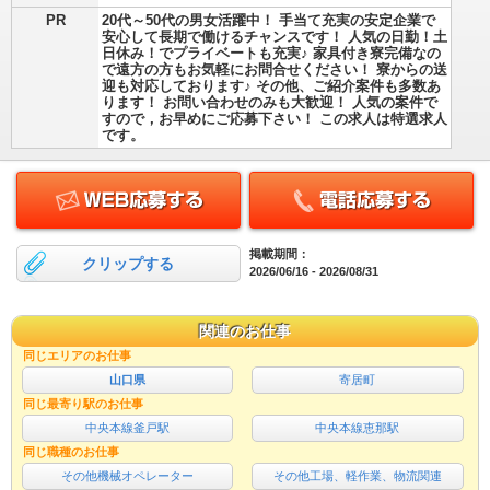
PR
20代～50代の男女活躍中！ 手当て充実の安定企業で
安心して長期で働けるチャンスです！ 人気の日勤！土
日休み！でプライベートも充実♪ 家具付き寮完備なの
で遠方の方もお気軽にお問合せください！ 寮からの送
迎も対応しております♪ その他、ご紹介案件も多数あ
ります！ お問い合わせのみも大歓迎！ 人気の案件で
すので，お早めにご応募下さい！ この求人は特選求人
です。
掲載期間：
クリップする
2026/06/16 - 2026/08/31
関連のお仕事
同じエリアのお仕事
山口県
寄居町
同じ最寄り駅のお仕事
中央本線釜戸駅
中央本線恵那駅
同じ職種のお仕事
その他機械オペレーター
その他工場、軽作業、物流関連