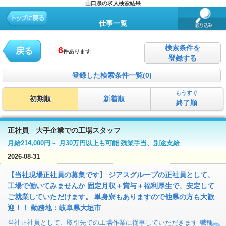
山口県の求人検索結果
仕事一覧
検索条件を
6
戻る
件あります
登録する
登録した検索条件一覧(0)
もうすぐ
初期順
新着順
終了順
正社員 大手企業での工場スタッフ
月給214,000円～ 月30万円以上も可能 残業手当、別途支給
2026-08-31
【当社現場正社員の募集です】 ジアスグループの正社員として、
工場で働いてみませんか 固定月収＋賞与＋福利厚生で、安定して
ご就業していただけます。 単身寮もありますので他県の方も大歓
迎！！ 勤務地：岐阜県大垣市
当社正社員として、取引先での工場作業に従事していただきます 職種