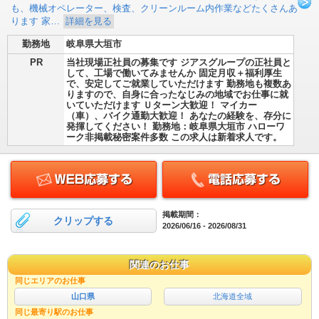
も、機械オペレーター、検査、クリーンルーム内作業などたくさんあ
ります 家…
詳細を見る
勤務地
岐阜県大垣市
PR
当社現場正社員の募集です ジアスグループの正社員と
して、工場で働いてみませんか 固定月収＋福利厚生
で、安定してご就業していただけます 勤務地も複数あ
りますので、自身に合ったなじみの地域でお仕事に就
いていただけます Ｕターン大歓迎！ マイカー
（車）、バイク通勤大歓迎！ あなたの経験を、存分に
発揮してください！ 勤務地：岐阜県大垣市 ハローワ
ーク非掲載秘密案件多数 この求人は新着求人です。
掲載期間：
クリップする
2026/06/16 - 2026/08/31
関連のお仕事
同じエリアのお仕事
山口県
北海道全域
同じ最寄り駅のお仕事