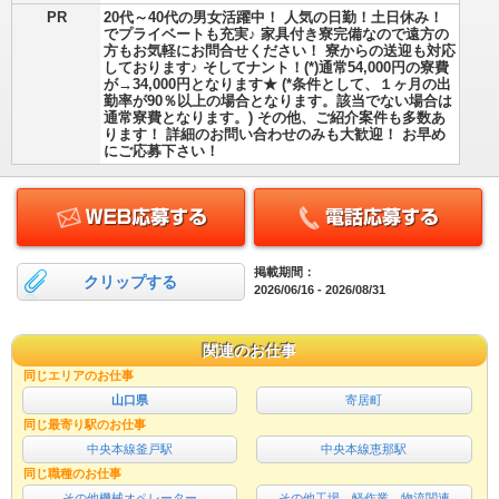
PR
20代～40代の男女活躍中！ 人気の日勤！土日休み！
でプライベートも充実♪ 家具付き寮完備なので遠方の
方もお気軽にお問合せください！ 寮からの送迎も対応
しております♪ そしてナント！(*)通常54,000円の寮費
が→34,000円となります★ (*条件として、１ヶ月の出
勤率が90％以上の場合となります。該当でない場合は
通常寮費となります。) その他、ご紹介案件も多数あ
ります！ 詳細のお問い合わせのみも大歓迎！ お早め
にご応募下さい！
掲載期間：
クリップする
2026/06/16 - 2026/08/31
関連のお仕事
同じエリアのお仕事
山口県
寄居町
同じ最寄り駅のお仕事
中央本線釜戸駅
中央本線恵那駅
同じ職種のお仕事
その他機械オペレーター
その他工場、軽作業、物流関連