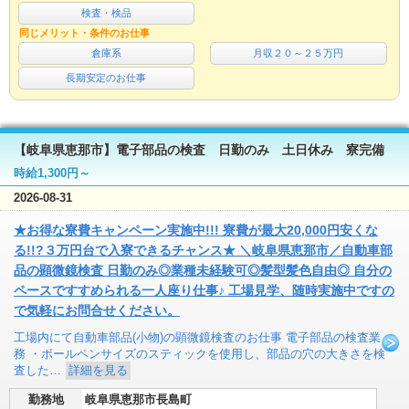
検査・検品
同じメリット・条件のお仕事
倉庫系
月収２０～２５万円
長期安定のお仕事
【岐阜県恵那市】電子部品の検査 日勤のみ 土日休み 寮完備
時給1,300円～
2026-08-31
★お得な寮費キャンペーン実施中!!! 寮費が最大20,000円安くな
る!!?３万円台で入寮できるチャンス★ ＼岐阜県恵那市／自動車部
品の顕微鏡検査 日勤のみ◎業種未経験可◎髪型髪色自由◎ 自分の
ペースですすめられる一人座り仕事♪ 工場見学、随時実施中ですの
で気軽にお問合せください。
工場内にて自動車部品(小物)の顕微鏡検査のお仕事 電子部品の検査業
務 ・ボールペンサイズのスティックを使用し、部品の穴の大きさを検
査した…
詳細を見る
勤務地
岐阜県恵那市長島町