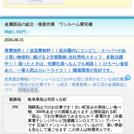
ワンルーム
金属部品の組立・検査作業 ワンルーム寮完備
時給1,300円～
2026-08-31
寮費無料！！送迎費無料！！徒歩圏内にコンビニ・スーパーがあ
り買い物便利♪ 稼げる２交替勤務♪当社男性スタッフ、多数活躍
中！！ 困ったときは、先輩社員へなんでも相談！！ ひろーい食堂
あり、一番人気はカレーライス！！ 職場環境が良好です。
産業建設機械(パワーショベルなど)の中心部に使用されている油圧機器
のバルブ製造のお仕事です！ ☆組立・検査業務☆ 加工済の金属製品に
プラ…
詳細を見る
勤務地
岐阜県高山市匠ヶ丘町
PR
飛騨高山でのお仕事です！古い町並みや美味しい食べ
物、300年あまりの酒蔵もあります 人情味溢れる町
「高山」でお仕事始めてみませんか？ 家電付き（冷蔵
庫電子レンジテレビ洗濯機コンロエアコン）アパート
です 石油ファンヒーターもついているので、寒い季節
も安心して過ごせます この求人は特選求人です。