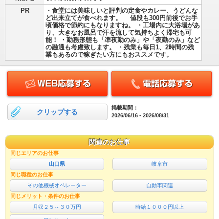
PR
・食堂には美味しいと評判の定食やカレー、うどんな
ど出来立てが食べれます。 値段も300円前後でお手
頃価格で節約にもなりますね。 ・工場内に大浴場があ
り、大きなお風呂で汗を流して気持ちよく帰宅も可
能！ ・勤務形態も「凖夜勤のみ」や「夜勤のみ」など
の融通も考慮致します。 ・残業も毎日1、2時間の残
業もあるので稼ぎたい方にもおススメです。
掲載期間：
クリップする
2026/06/16 - 2026/08/31
関連のお仕事
同じエリアのお仕事
山口県
岐阜市
同じ職種のお仕事
その他機械オペレーター
自動車関連
同じメリット・条件のお仕事
月収２５～３０万円
時給１０００円以上