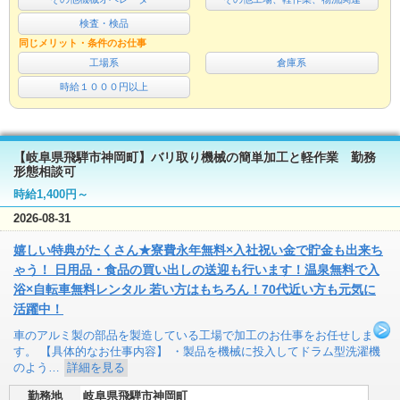
検査・検品
同じメリット・条件のお仕事
工場系
倉庫系
時給１０００円以上
【岐阜県飛騨市神岡町】バリ取り機械の簡単加工と軽作業 勤務
形態相談可
時給1,400円～
2026-08-31
嬉しい特典がたくさん★寮費永年無料×入社祝い金で貯金も出来ち
ゃう！ 日用品・食品の買い出しの送迎も行います！温泉無料で入
浴×自転車無料レンタル 若い方はもちろん！70代近い方も元気に
活躍中！
車のアルミ製の部品を製造している工場で加工のお仕事をお任せしま
す。 【具体的なお仕事内容】 ・製品を機械に投入してドラム型洗濯機
のよう…
詳細を見る
勤務地
岐阜県飛騨市神岡町