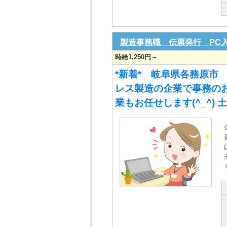
製造事務職 伝票発行 P
時給1,250円～
*新着* 岐阜県各務原市
レス製造の企業で事務のお
業もお任せします(^_^)