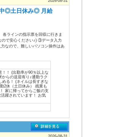
2026-08-31
躍中◎土日休み◎ 月給
、各ラインの指示票を回収に行きま
ので安心ください♪) ③データ入力
入力なので、難しいパソコン操作はあ
！！ (出勤率が90％以上な
寮からの送迎有り♪通勤ラク
める！ (ネイルは長すぎな
勤2休（土日休み） 残業も
い！ 家に帰ってからご飯の支
数活躍されています！ お気
2026-08-31