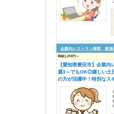
企業内レストラン接客 配達
時給1,250円～
【愛知県豊田市】企業内レ
週3～でもOK◎嬉しい土
の方が活躍中！特別なス