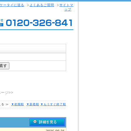
ケータイに送る
よくあるご質問
サイトマ
ップ
ページ>>
える ≫
▼初期順
▼新着順
▼もうすぐ終了順