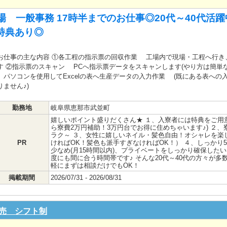
場 一般事務 17時半までのお仕事◎20代～40代活
特典あり◎
お仕事の主な内容 ①各工程の指示票の回収作業 工場内で現場・工程へ行き
す ②指示票のスキャン PCへ指示票データをスキャンします(やり方は簡単な
パソコンを使用してExcelの表へ生産データの入力作業 (既にある表への
りません♪)
勤務地
岐阜県恵那市武並町
嬉しいポイント盛りだくさん★ １、入寮者には特典をご用意
ら寮費2万円補助！3万円台でお得に住めちゃいます♪) ２、
ラク～ ３、女性に嬉しいネイル・髪色自由！オシャレを楽し
PR
ければOK！髪色も派手すぎなければOK！） ４、しっかり5
少なめ(月15時間以内)、プライベートをしっかり確保した
度にも間に合う時間帯です♪ そんな20代～40代の方々が多
軽にまずは相談だけでもOK！
掲載期間
2026/07/31 - 2026/08/31
売 シフト制