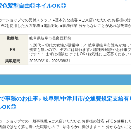
髪色髪型自由◎ネイルOK◎
カーショップでの受付スタッフ ●基本的な接客 ●ご来店いただいたお客様の
●PCを使用した入力業務 ●電話対応 ●事務作業 分からないことがあれば先輩
勤務地
岐阜県岐阜市長良西野前
＼20代～40代の女性が活躍中！／ 岐阜県岐阜市誰もが知
PR
残業も無いので、夕方には帰れます♪ 職種未経験やお仕事
です＾＾ まずは相談だけでもOK♪お気軽にご応募ください
掲載期間
2026/06/16 - 2026/08/31
で事務のお仕事♪ 岐阜県/中津川市/交通費規定支給有り
OK◎
カーショップでの一般事務職 ●ご来店いただいたお客様の対応 ●PCを使用した
店舗ではなく落ち着いた職場なので、ゆるやかに働けます＾＾ 分からないこ