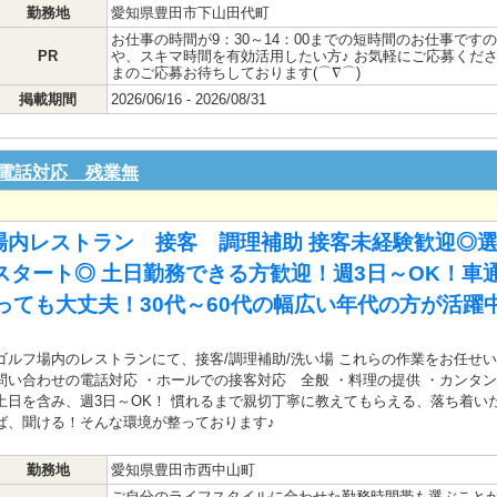
勤務地
愛知県豊田市下山田代町
お仕事の時間が9：30～14：00までの短時間のお仕事です
PR
や、スキマ時間を有効活用したい方♪ お気軽にご応募くださ
まのご応募お待ちしております(⌒∇⌒)
掲載期間
2026/06/16 - 2026/08/31
電話対応 残業無
場内レストラン 接客 調理補助 接客未経験歓迎◎選
スタート◎ 土日勤務できる方歓迎！週3日～OK！車
ても大丈夫！30代～60代の幅広い年代の方が活躍中(
ゴルフ場内のレストランにて、接客/調理補助/洗い場 これらの作業をお任せ
問い合わせの電話対応 ・ホールでの接客対応 全般 ・料理の提供 ・カンタン
土日を含み、週3日～OK！ 慣れるまで親切丁寧に教えてもらえる、落ち着い
ば、聞ける！そんな環境が整っております♪
勤務地
愛知県豊田市西中山町
ご自分のライフスタイルに合わせた勤務時間帯も選ぶことが