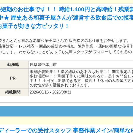
短期のお仕事です！！ 時給1,400円と高時給！残業
中★ 歴史ある和菓子屋さんが運営する飲食店での接
お菓子が好きな方ピッタリ！
栗きんとんが有名な老舗和菓子屋さんで 販売接客のお仕事をお任せします。 
接客対応 ・レジ対応 ・商品の袋詰めや補充、陳列作業 ・店内の簡単な清掃
いします。 わからないことがあっても先輩スタッフが フォローしてくれるの
勤務地
岐阜県中津川市
未経験者歓迎！！接客経験のある方も歓迎！！ 期間限定の
多数活躍中！！ 和菓子作りに興味のある方、是非お問合せ
PR
中！！ 土日祝、出勤できる方、歓迎！！休日のみ希望の方も同
の女性が多く活躍されております。
掲載期間
2026/06/16 - 2026/08/31
ディーラーでの受付スタッフ 事務作業メイン/簡単なP