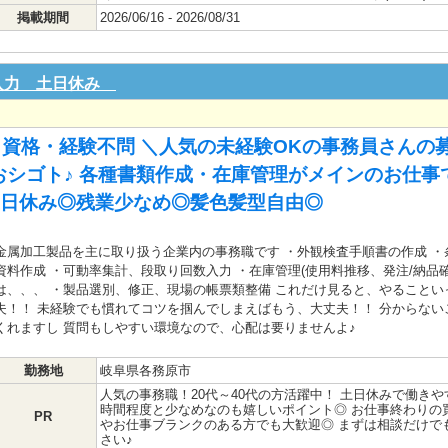
掲載期間
2026/06/16 - 2026/08/31
C入力 土日休み
 資格・経験不問 ＼人気の未経験OKの事務員さんの
シゴト♪ 各種書類作成・在庫管理がメインのお仕事
 土日休み◎残業少なめ◎髪色髪型自由◎
金属加工製品を主に取り扱う企業内の事務職です ・外観検査手順書の作成 ・
資料作成 ・可動率集計、段取り回数入力 ・在庫管理(使用料推移、発注/納品
は、、、 ・製品選別、修正、現場の帳票類整備 これだけ見ると、やることいっぱ
夫！！ 未経験でも慣れてコツを掴んでしまえばもう、大丈夫！！ 分からな
くれますし 質問もしやすい環境なので、心配は要りませんよ♪
勤務地
岐阜県各務原市
人気の事務職！20代～40代の方活躍中！ 土日休みで働きや
時間程度と少なめなのも嬉しいポイント◎ お仕事終わりの買
PR
やお仕事ブランクのある方でも大歓迎◎ まずは相談だけで
さい♪