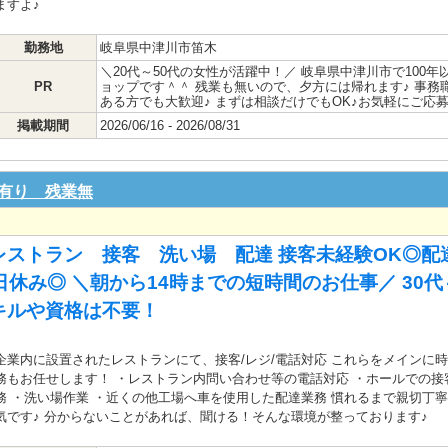
ますよ♪
勤務地
岐阜県中津川市笛木
＼20代～50代の女性が活躍中！／ 岐阜県中津川市で100
PR
ョップです＾＾ 残業も無いので、夕方には帰れます♪ 事務
ある方でも大歓迎♪ まずは相談だけでもOK♪お気軽にご応
掲載期間
2026/06/16 - 2026/08/31
有り 残業無
ストラン 接客 洗い場 配達 接客未経験OK◎配
日休み◎ ＼朝から14時までの短時間のお仕事／ 30代
キルや資格は不要！
企業内に設置されたレストランにて、接客/レジ/電話対応 これらをメインに
務もお任せします！ ・レストラン内問い合わせ等の電話対応 ・ホールでの接
務 ・洗い場作業 ・近くの他工場へ車を使用した配達業務 慣れるまで親切丁
気です♪ 分からないことがあれば、聞ける！そんな環境が整っております♪