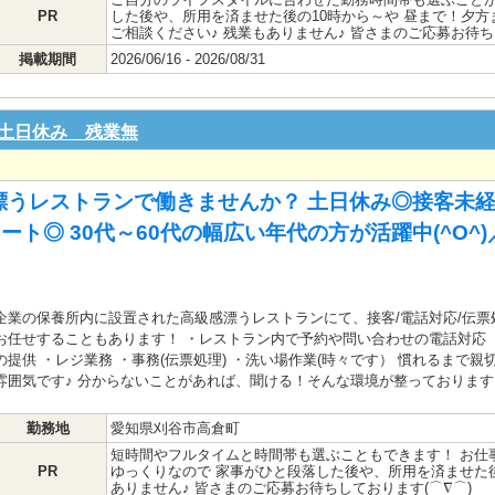
PR
した後や、所用を済ませた後の10時から～や 昼まで！夕
ご相談ください♪ 残業もありません♪ 皆さまのご応募お待ち
掲載期間
2026/06/16 - 2026/08/31
土日休み 残業無
漂うレストランで働きませんか？ 土日休み◎接客未
ート◎ 30代～60代の幅広い年代の方が活躍中(^O^
企業の保養所内に設置された高級感漂うレストランにて、接客/電話対応/伝票
お任せすることもあります！ ・レストラン内で予約や問い合わせの電話対応 
の提供 ・レジ業務 ・事務(伝票処理) ・洗い場作業(時々です） 慣れるまで
雰囲気です♪ 分からないことがあれば、聞ける！そんな環境が整っております
勤務地
愛知県刈谷市高倉町
短時間やフルタイムと時間帯も選ぶこともできます！ お仕
PR
ゆっくりなので 家事がひと段落した後や、所用を済ませた後
ありません♪ 皆さまのご応募お待ちしております(⌒∇⌒)